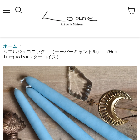
メ
検
カ
ニ
索
ー
ュ
す
ト
ー
る
を
見
る
ホーム
シエルジュコニック （テーパーキャンドル） 20cm
Turquoise（ターコイズ）