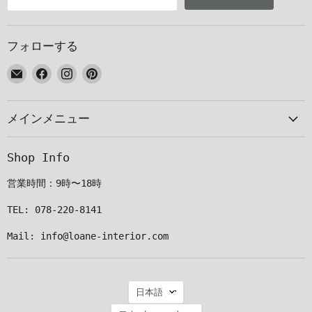
フォローする
E
Facebook
Instagram
Pinterest
メ
で
で
で
ー
見
見
見
メインメニュー
ル
つ
つ
つ
で
け
け
け
見
て
て
て
Shop Info
つ
く
く
く
け
だ
だ
だ
営業時間：9時〜18時
て
さ
さ
さ
く
い
い
い
TEL: 078-220-8141
だ
Mail: info@loane-interior.com
さ
い
言
日本語
語