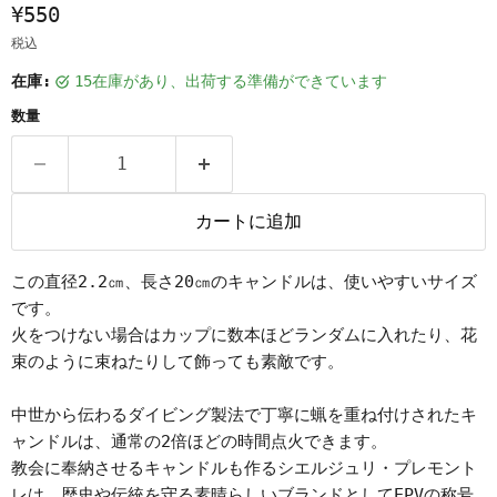
¥550
税込
在庫:
15在庫があり、出荷する準備ができています
数量
カートに追加
この直径2.2㎝、長さ20㎝のキャンドルは、使いやすいサイズ
です。
火をつけない場合はカップに数本ほどランダムに入れたり、花
束のように束ねたりして飾っても素敵です。
中世から伝わるダイビング製法で丁寧に蝋を重ね付けされたキ
ャンドルは、通常の2倍ほどの時間点火できます。
教会に奉納させるキャンドルも作るシエルジュリ・プレモント
レは、歴史や伝統を守る素晴らしいブランドとしてEPVの称号