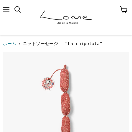
メ
検
カ
ニ
索
ー
ュ
す
ト
ー
る
を
見
る
ホーム
ニットソーセージ “La chipolata”