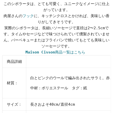
このシポラータは、とても可愛く、ユニークなイメージに仕上
がっています。
肉屋さんの
フック
に、キッチンクロスとかければ、美味しい香
りがしてきそうです。
実際のシポラータは、長細いソーセージで直径は2〜2.5cmで
す。タイムやセージなどで味つけられていて燻製されていませ
ん。バーベキューまたはフライパンで焼いてもとても美味しい
ソーセージです。
Maison Cisson
商品一覧はこちら
商品詳細
白とピンクのウールで編み出されたサラミ。赤
材質：
中材：
ポリエステール
タグ：
紙
サイズ：
長さおよそ4
0cm/
直径4
cm