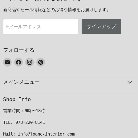
新商品やセール情報などのお得な情報をお届けします。
サインアップ
Eメールアドレス
フォローする
E
Facebook
Instagram
Pinterest
メ
で
で
で
ー
見
見
見
メインメニュー
ル
つ
つ
つ
で
け
け
け
見
て
て
て
Shop Info
つ
く
く
く
け
だ
だ
だ
営業時間：9時〜18時
て
さ
さ
さ
く
い
い
い
TEL: 078-220-8141
だ
Mail: info@loane-interior.com
さ