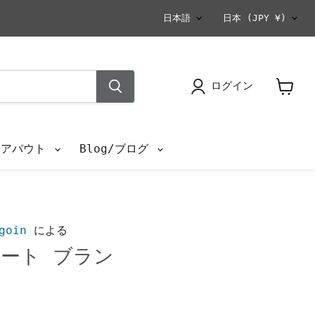
言
国
日本語
日本
(JPY ¥)
語
ログイン
カ
ー
ト
を
s/アバウト
Blog/ブログ
見
る
goin
による
ート ブラン