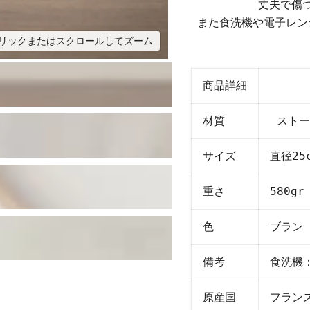
丈夫で傷
また食洗機や電子レン
リックまたはスクロールしてズーム
商品詳細
材質
ストー
サイズ
直径25
重さ
580gr
色
ブラン
備考
食洗機
原産国
フラン