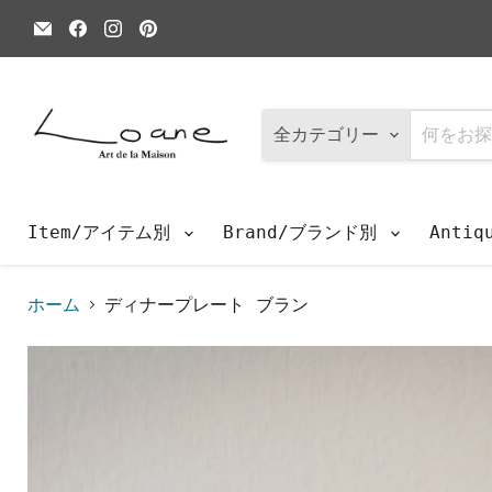
E
Facebook
Instagram
Pinterest
メ
で
で
で
ー
見
見
見
ル
つ
つ
つ
で
け
け
け
見
て
て
て
つ
く
く
く
全カテゴリー
け
だ
だ
だ
て
さ
さ
さ
く
い
い
い
だ
さ
Item/アイテム別
Brand/ブランド別
Anti
い
ホーム
ディナープレート ブラン