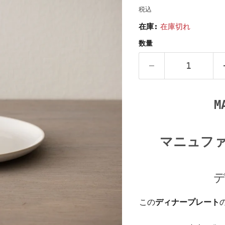
税込
在庫:
在庫切れ
数量
M
マニュフ
この
ディナープレート