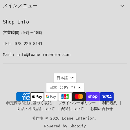
メインメニュー
ル
つ
つ
つ
で
け
け
け
見
て
て
て
Shop Info
つ
く
く
く
け
だ
だ
だ
営業時間：9時〜18時
て
さ
さ
さ
く
い
い
い
TEL: 078-220-8141
だ
Mail: info@loane-interior.com
さ
い
言
日本語
語
国
日本
(JPY ¥)
特定商取引法に基づく表記
プライバシーポリシー
利用規約
返品・不良品について
配送について
お問い合わせ
著作権 © 2026 Loane Interior。
Powered by Shopify