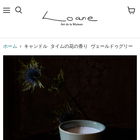
メ
検
カ
ニ
索
ー
ュ
す
ト
ー
る
を
見
る
ホーム
キャンドル タイムの花の香り ヴェールドゥグリー