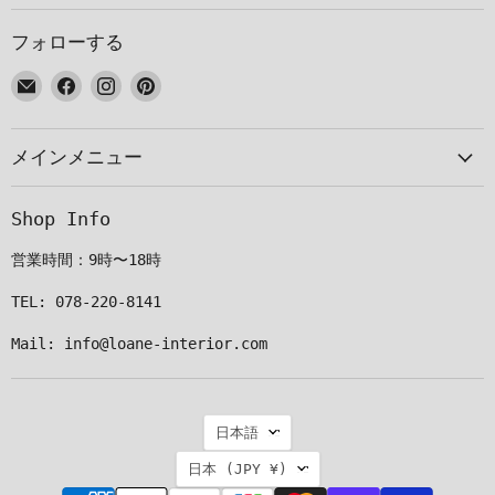
フォローする
E
Facebook
Instagram
Pinterest
メ
で
で
で
ー
見
見
見
メインメニュー
ル
つ
つ
つ
で
け
け
け
見
て
て
て
Shop Info
つ
く
く
く
け
だ
だ
だ
営業時間：9時〜18時
て
さ
さ
さ
く
い
い
い
TEL: 078-220-8141
だ
Mail: info@loane-interior.com
さ
い
言
日本語
語
国
日本
(JPY ¥)