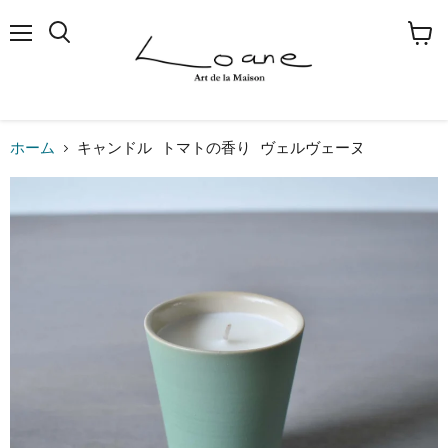
メ
検
カ
ニ
索
ー
ュ
す
ト
ー
る
を
見
る
ホーム
キャンドル トマトの香り ヴェルヴェーヌ