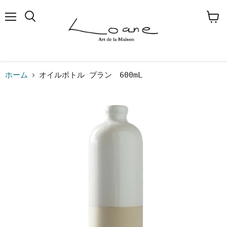
メ
検
カ
ニ
索
ー
ュ
す
ト
ー
る
を
見
る
ホーム
オイルボトル ブラン 600mL