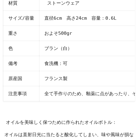
材質
ストーンウェア
サイズ/容量
直径6cm 高さ24cm 容量：0.6L
重さ
およそ500gr
色
ブラン（白）
備考
食洗機：可
原産国
フランス製
注意事項
全て手作りのため、釉薬に点があったり、そ
オイルを美味しく保つために作られたオイルボトル：
オイルは直射日光に当たると酸化してしまい、味や風味が損な