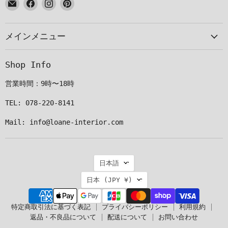
E
Facebook
Instagram
Pinterest
メ
で
で
で
ー
見
見
見
メインメニュー
ル
つ
つ
つ
で
け
け
け
見
て
て
て
Shop Info
つ
く
く
く
け
だ
だ
だ
営業時間：9時〜18時
て
さ
さ
さ
く
い
い
い
TEL: 078-220-8141
だ
Mail: info@loane-interior.com
さ
い
言
日本語
語
国
日本
(JPY ¥)
特定商取引法に基づく表記
プライバシーポリシー
利用規約
返品・不良品について
配送について
お問い合わせ