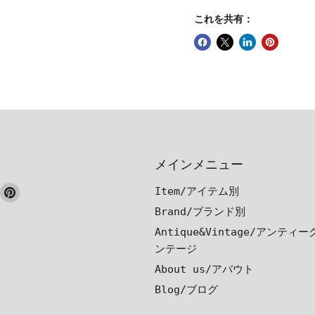
これを共有：
メインメニュー
ook
nstagram
Pinterest
Item/アイテム別
で
で
Brand/ブランド別
見
見
Antique&Vintage/アンティ
つ
つ
ンテージ
け
け
About us/アバウト
て
て
Blog/ブログ
く
く
だ
だ