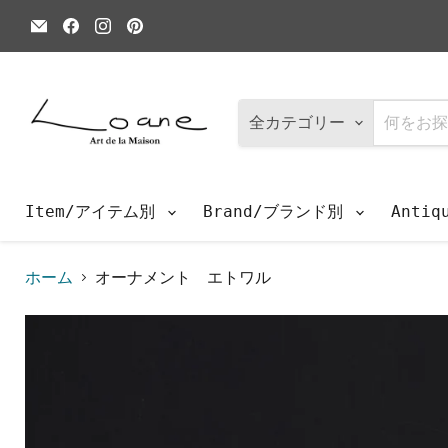
E
Facebook
Instagram
Pinterest
メ
で
で
で
ー
見
見
見
ル
つ
つ
つ
で
け
け
け
見
て
て
て
つ
く
く
く
全カテゴリー
け
だ
だ
だ
て
さ
さ
さ
く
い
い
い
だ
さ
Item/アイテム別
Brand/ブランド別
Anti
い
ホーム
オーナメント エトワル