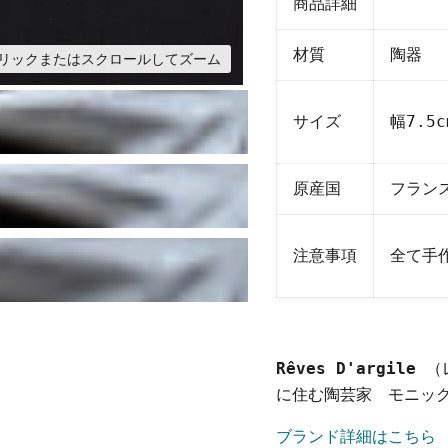
商品詳細
材質
陶器
リックまたはスクロールしてズーム
サイズ
幅7.5c
原産国
フラン
注意事項
全て手
Rêves D'argile
（
に住む陶芸家 モニッ
ブランド詳細はこちら