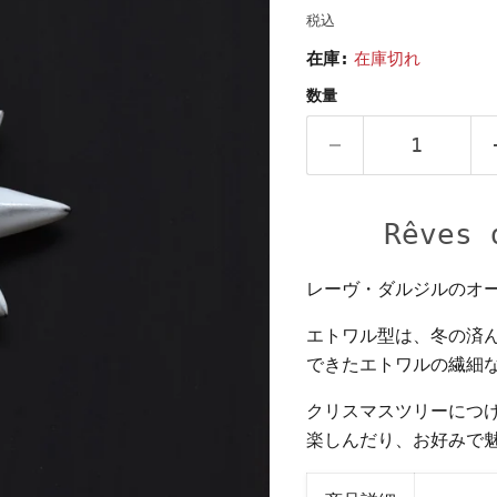
税込
在庫:
在庫切れ
数量
Rêves 
レーヴ・ダルジルのオ
エトワル型は、冬の済
できたエトワルの繊細
クリスマスツリーにつ
楽しんだり、お好みで