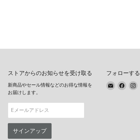
ストアからのお知らせを受け取る
フォローする
E
Faceb
I
新商品やセール情報などのお得な情報を
メ
で
お届けします。
ー
見
ル
つ
Eメールアドレス
で
け
見
て
つ
く
サインアップ
け
だ