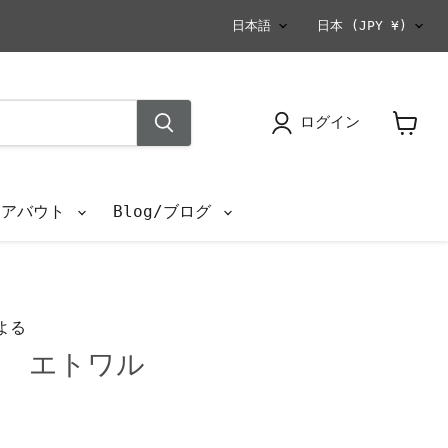
言
国
日本語
日本
(JPY ¥)
語
ログイン
カ
ー
ト
を
s/アバウト
Blog/ブログ
見
る
よる
ト エトワル