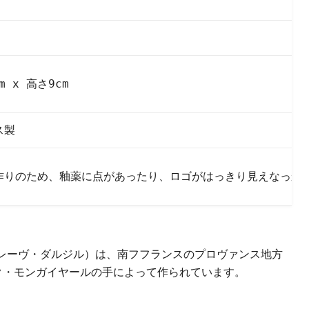
クリックまたはスクロールしてズーム
m x 高さ9cm
ス製
作りのため、釉薬に点があったり、ロゴがはっきり見えなっか
レーヴ・ダルジル）は、南フフランスのプロヴァンス地方
ク・モンガイヤールの手によって作られています。