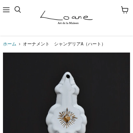
メ
検
カ
ニ
索
ー
ュ
す
ト
ー
る
を
見
る
ホーム
オーナメント シャンデリアA（ハート）