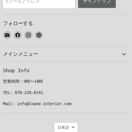
サインアップ
Eメールアドレス
フォローする
E
Facebook
Instagram
Pinterest
メ
で
で
で
ー
見
見
見
メインメニュー
ル
つ
つ
つ
で
け
け
け
見
て
て
て
Shop Info
つ
く
く
く
け
だ
だ
だ
営業時間：9時〜18時
て
さ
さ
さ
く
い
い
い
TEL: 078-220-8141
だ
Mail: info@loane-interior.com
さ
い
言
日本語