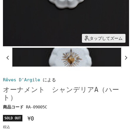
タップしてズーム
Rêves D'Argile
による
オーナメント シャンデリアA（ハー
ト）
商品コード
RA-09005C
¥0
SOLD OUT
税込