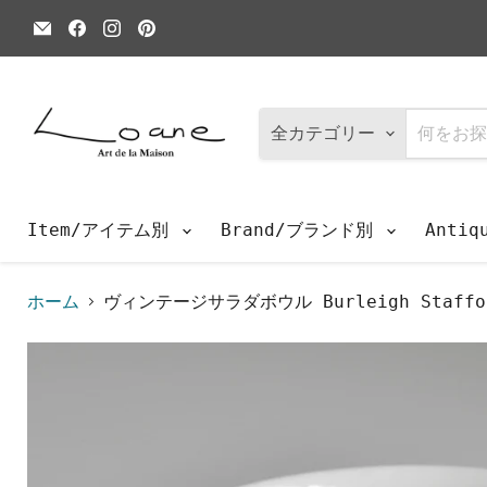
E
Facebook
Instagram
Pinterest
メ
で
で
で
ー
見
見
見
ル
つ
つ
つ
で
け
け
け
見
て
て
て
つ
く
く
く
全カテゴリー
け
だ
だ
だ
て
さ
さ
さ
く
い
い
い
だ
さ
Item/アイテム別
Brand/ブランド別
Anti
い
ホーム
ヴィンテージサラダボウル Burleigh Stafford