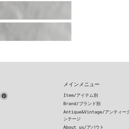
メインメニュー
ook
nstagram
Pinterest
Item/アイテム別
で
で
Brand/ブランド別
見
見
Antique&Vintage/アンティ
つ
つ
ンテージ
け
け
About us/アバウト