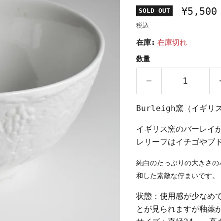
¥5,500
SOLD OUT
税込
在庫:
在庫切れ
数量
Burleigh窯（イ
イギリス窯のバーレイ
レリーフはイチゴやブ
純白のたっぷりの大きさの
和した素敵な佇まいです。
状態：使用感が少なめ
とが見られますが釉薬