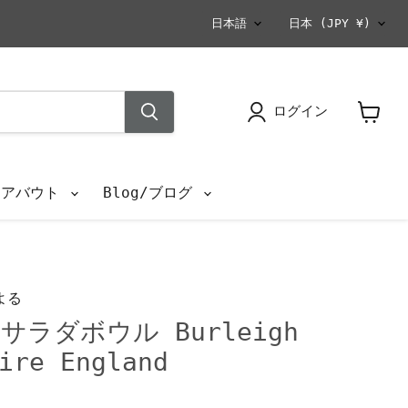
言
国
日本語
日本
(JPY ¥)
語
ログイン
カ
ー
ト
を
s/アバウト
Blog/ブログ
見
る
よる
ラダボウル Burleigh
ire England