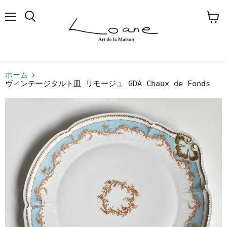
メ
検
カ
ニ
索
ー
ュ
す
ト
ー
る
を
見
る
ホーム
ヴィンテージタルト皿 リモージュ GDA Chaux de Fonds