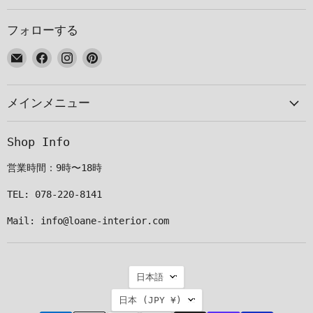
フォローする
E
Facebook
Instagram
Pinterest
メ
で
で
で
ー
見
見
見
メインメニュー
ル
つ
つ
つ
で
け
け
け
見
て
て
て
Shop Info
つ
く
く
く
け
だ
だ
だ
営業時間：9時〜18時
て
さ
さ
さ
く
い
い
い
TEL: 078-220-8141
だ
Mail: info@loane-interior.com
さ
い
言
日本語
語
国
日本
(JPY ¥)