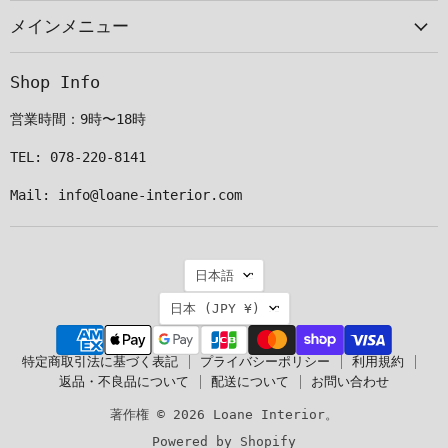
ー
見
見
見
メインメニュー
ル
つ
つ
つ
で
け
け
け
見
て
て
て
Shop Info
つ
く
く
く
け
だ
だ
だ
営業時間：9時〜18時
て
さ
さ
さ
く
い
い
い
TEL: 078-220-8141
だ
Mail: info@loane-interior.com
さ
い
言
日本語
語
国
日本
(JPY ¥)
特定商取引法に基づく表記
プライバシーポリシー
利用規約
返品・不良品について
配送について
お問い合わせ
著作権 © 2026 Loane Interior。
Powered by Shopify