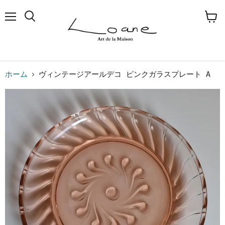
メ
検
カ
ニ
索
ー
ュ
す
ト
ー
る
を
見
る
ホーム
ヴィンテージアールデコ ピンクガラスプレート A