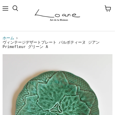
メ
検
カ
ニ
索
ー
ュ
す
ト
ー
る
を
見
る
ホーム
ヴィンテージデザートプレート バルボティーヌ ジアン
Primefleur グリーン A