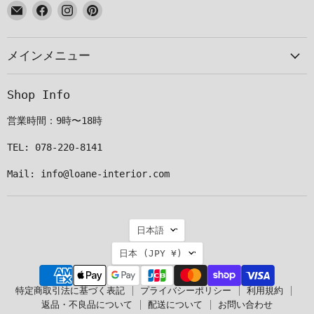
E
Facebook
Instagram
Pinterest
メ
で
で
で
ー
見
見
見
メインメニュー
ル
つ
つ
つ
で
け
け
け
見
て
て
て
Shop Info
つ
く
く
く
け
だ
だ
だ
営業時間：9時〜18時
て
さ
さ
さ
く
い
い
い
TEL: 078-220-8141
だ
Mail: info@loane-interior.com
さ
い
言
日本語
語
国
日本
(JPY ¥)
特定商取引法に基づく表記
プライバシーポリシー
利用規約
返品・不良品について
配送について
お問い合わせ