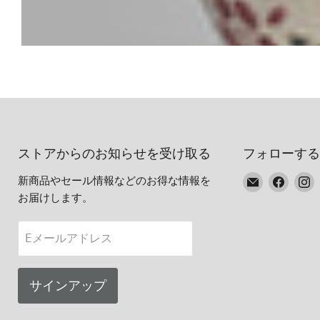
ストアからのお知らせを受け取る
フォローする
E
Faceb
I
新商品やセール情報などのお得な情報を
メ
で
お届けします。
ー
見
ル
つ
Eメールアドレス
で
け
見
て
つ
く
サインアップ
け
だ
て
さ