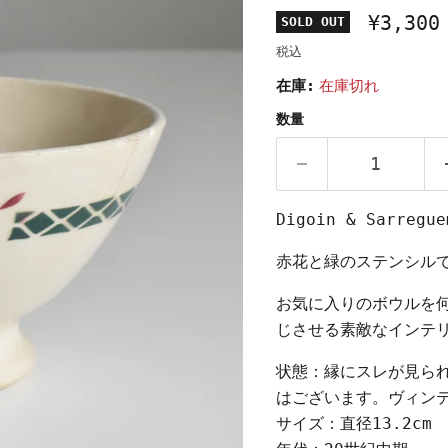
¥3,300
SOLD OUT
税込
在庫:
在庫切れ
数量
Digoin & Sarr
赤花と緑のステンシル
お気に入りのボウルを
じさせる素敵なインテ
状態：縁にスレが見ら
はございます。ヴィン
サイズ：直径13.2cm 