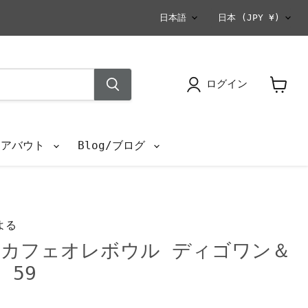
言
国
日本語
日本
(JPY ¥)
語
ログイン
カ
ー
ト
を
s/アバウト
Blog/ブログ
見
る
よる
カフェオレボウル ディゴワン＆
 59