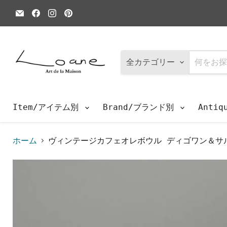
E
Facebook
Instagram
Pinterest
メ
で
で
で
ー
見
見
見
ル
つ
つ
つ
で
け
け
け
見
て
て
て
つ
く
く
く
全カテゴリー
け
だ
だ
だ
て
さ
さ
さ
く
い
い
い
だ
さ
Item/アイテム別
Brand/ブランド別
Anti
い
ホーム
ヴィンテージカフェオレボウル ディゴワン＆サル