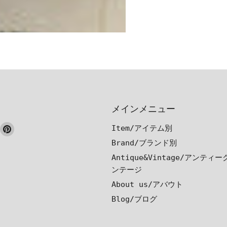
メインメニュー
ook
nstagram
Pinterest
Item/アイテム別
で
で
Brand/ブランド別
見
見
Antique&Vintage/アンティ
つ
つ
ンテージ
け
け
About us/アバウト
て
て
Blog/ブログ
く
く
だ
だ
さ
さ