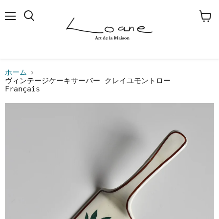
メ
検
カ
ニ
索
ー
ュ
す
ト
ー
る
を
見
る
ホーム
ヴィンテージケーキサーバー クレイユモントロー
Français