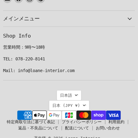
メ
で
で
で
ー
見
見
見
メインメニュー
ル
つ
つ
つ
で
け
け
け
見
て
て
て
Shop Info
つ
く
く
く
け
だ
だ
だ
営業時間：9時〜18時
て
さ
さ
さ
く
い
い
い
TEL: 078-220-8141
だ
Mail: info@loane-interior.com
さ
い
言
日本語
語
国
日本
(JPY ¥)
特定商取引法に基づく表記
プライバシーポリシー
利用規約
返品・不良品について
配送について
お問い合わせ