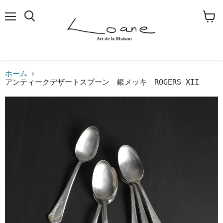
メ
検
カ
ニ
索
ー
ュ
す
ト
ー
る
を
見
る
ホーム
アンティークデザートスプーン 銀メッキ ROGERS XII