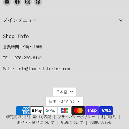
E
Facebook
Instagram
Pinterest
メ
で
で
で
ー
見
見
見
メインメニュー
ル
つ
つ
つ
で
け
け
け
見
て
て
て
Shop Info
つ
く
く
く
け
だ
だ
だ
営業時間：9時〜18時
て
さ
さ
さ
く
い
い
い
TEL: 078-220-8141
だ
Mail: info@loane-interior.com
さ
い
言
日本語
語
国
日本
(JPY ¥)
特定商取引法に基づく表記
プライバシーポリシー
利用規約
返品・不良品について
配送について
お問い合わせ