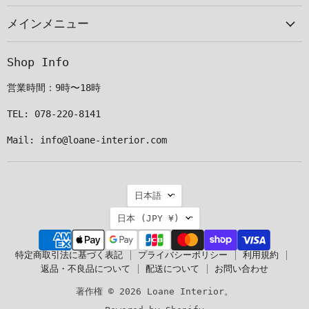
ー
見
見
見
メインメニュー
ル
つ
つ
つ
で
け
け
け
見
て
て
て
Shop Info
つ
く
く
く
け
だ
だ
だ
営業時間：9時〜18時
て
さ
さ
さ
く
い
い
い
TEL: 078-220-8141
だ
Mail: info@loane-interior.com
さ
い
言
日本語
語
国
日本
(JPY ¥)
特定商取引法に基づく表記
プライバシーポリシー
利用規約
返品・不良品について
配送について
お問い合わせ
著作権 © 2026 Loane Interior。