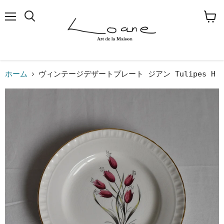
メ
検
カ
ニ
索
ー
ュ
す
ト
ー
る
を
見
る
ホーム
ヴィンテージデザートプレート ジアン Tulipes H