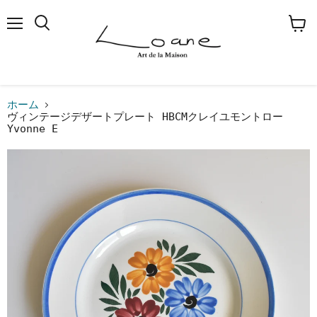
メ
検
カ
ニ
索
ー
ュ
す
ト
ー
る
を
見
る
ホーム
ヴィンテージデザートプレート HBCMクレイユモントロー
Yvonne E