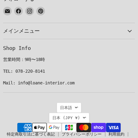
E
Facebook
Instagram
Pinterest
メ
で
で
で
ー
見
見
見
メインメニュー
ル
つ
つ
つ
で
け
け
け
見
て
て
て
Shop Info
つ
く
く
く
け
だ
だ
だ
営業時間：9時〜18時
て
さ
さ
さ
く
い
い
い
TEL: 078-220-8141
だ
Mail: info@loane-interior.com
さ
い
言
日本語
語
国
日本
(JPY ¥)
特定商取引法に基づく表記
プライバシーポリシー
利用規約