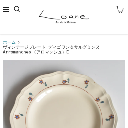
メ
検
カ
ニ
索
ー
ュ
す
ト
ー
る
を
見
る
ホーム
ヴィンテージプレート ディゴワン＆サルグミンヌ
Arromanches (アロマンシュ）E