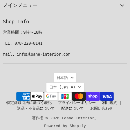
メインメニュー
ル
つ
つ
つ
で
け
け
け
見
て
て
て
Shop Info
つ
く
く
く
け
だ
だ
だ
営業時間：9時〜18時
て
さ
さ
さ
く
い
い
い
TEL: 078-220-8141
だ
Mail: info@loane-interior.com
さ
い
言
日本語
語
国
日本
(JPY ¥)
特定商取引法に基づく表記
プライバシーポリシー
利用規約
返品・不良品について
配送について
お問い合わせ
著作権 © 2026 Loane Interior。
Powered by Shopify