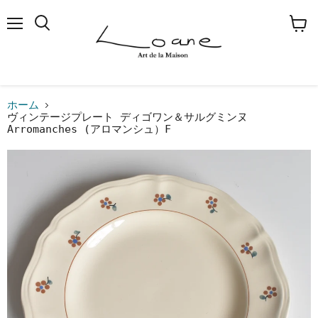
メ
検
カ
ニ
索
ー
ュ
す
ト
ー
る
を
見
る
ホーム
ヴィンテージプレート ディゴワン＆サルグミンヌ
Arromanches (アロマンシュ）F