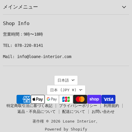
メインメニュー
ル
つ
つ
つ
で
け
け
け
見
て
て
て
Shop Info
つ
く
く
く
け
だ
だ
だ
営業時間：9時〜18時
て
さ
さ
さ
く
い
い
い
TEL: 078-220-8141
だ
Mail: info@loane-interior.com
さ
い
言
日本語
語
国
日本
(JPY ¥)
特定商取引法に基づく表記
プライバシーポリシー
利用規約
返品・不良品について
配送について
お問い合わせ
著作権 © 2026 Loane Interior。
Powered by Shopify