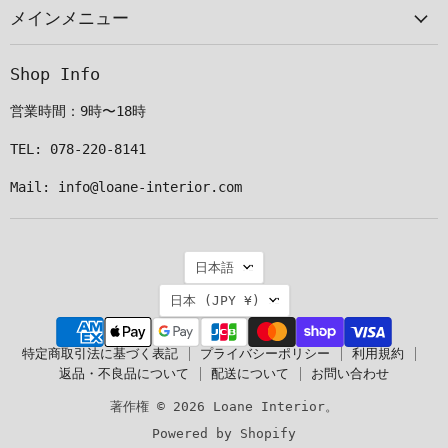
メインメニュー
ル
つ
つ
つ
で
け
け
け
見
て
て
て
Shop Info
つ
く
く
く
け
だ
だ
だ
営業時間：9時〜18時
て
さ
さ
さ
く
い
い
い
TEL: 078-220-8141
だ
Mail: info@loane-interior.com
さ
い
言
日本語
語
国
日本
(JPY ¥)
特定商取引法に基づく表記
プライバシーポリシー
利用規約
返品・不良品について
配送について
お問い合わせ
著作権 © 2026 Loane Interior。
Powered by Shopify