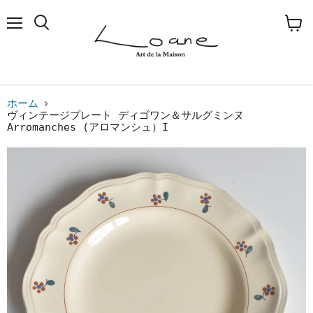
メ
検
カ
ニ
索
ー
ュ
す
ト
ー
る
を
見
る
ホーム
ヴィンテージプレート ディゴワン＆サルグミンヌ
Arromanches (アロマンシュ）I