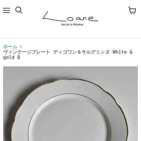
メ
検
カ
ニ
索
ー
ュ
す
ト
ー
る
を
見
る
ホーム
ヴィンテージプレート ディゴワン＆サルグミンヌ White &
gold B