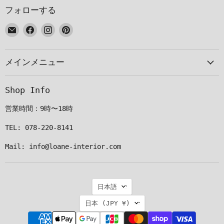
フォローする
E
Facebook
Instagram
Pinterest
メ
で
で
で
ー
見
見
見
メインメニュー
ル
つ
つ
つ
で
け
け
け
見
て
て
て
Shop Info
つ
く
く
く
け
だ
だ
だ
営業時間：9時〜18時
て
さ
さ
さ
く
い
い
い
TEL: 078-220-8141
だ
Mail: info@loane-interior.com
さ
い
言
日本語
語
国
日本
(JPY ¥)