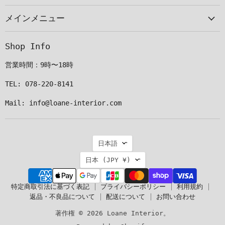
ー
見
見
見
メインメニュー
ル
つ
つ
つ
で
け
け
け
見
て
て
て
Shop Info
つ
く
く
く
け
だ
だ
だ
営業時間：9時〜18時
て
さ
さ
さ
く
い
い
い
TEL: 078-220-8141
だ
Mail: info@loane-interior.com
さ
い
言
日本語
語
国
日本
(JPY ¥)
特定商取引法に基づく表記
プライバシーポリシー
利用規約
返品・不良品について
配送について
お問い合わせ
著作権 © 2026 Loane Interior。