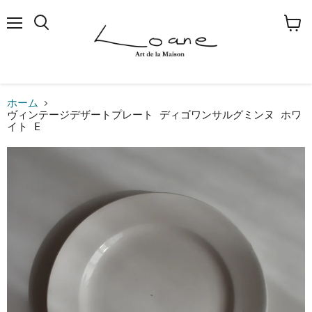
メ
検
カ
ニ
索
ー
ュ
す
ト
ー
る
を
見
る
ホーム
ヴィンテージデザートプレート ディゴワンサルグミンヌ ホワ
イト E