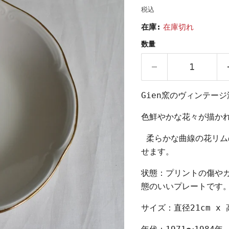
税込
在庫:
在庫切れ
数量
Gien窯のヴィンテー
色鮮やかな花々が描か
柔らかな曲線の花リム
せます。
状態：
プリントの傷や
態のいいプレートです
サイズ：直径21cm x 