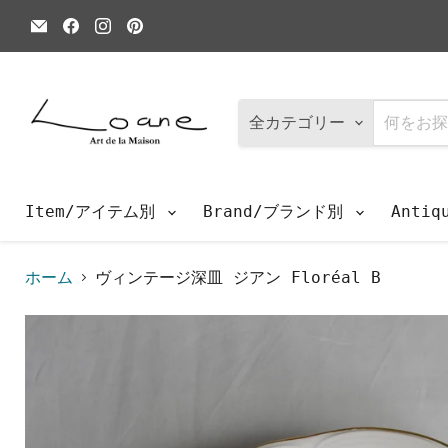
E
Facebook
Instagram
Pinterest
メ
で
で
で
ー
見
見
見
ル
つ
つ
つ
で
け
け
け
見
て
て
て
つ
く
く
く
全カテゴリー
け
だ
だ
だ
て
さ
さ
さ
く
い
い
い
だ
さ
Item/アイテム別
Brand/ブランド別
Anti
い
ホーム
ヴィンテージ深皿 ジアン Floréal B