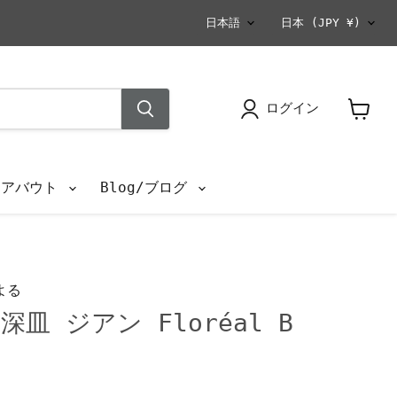
言
国
日本語
日本
(JPY ¥)
語
ログイン
カ
ー
ト
を
s/アバウト
Blog/ブログ
見
る
よる
皿 ジアン Floréal B