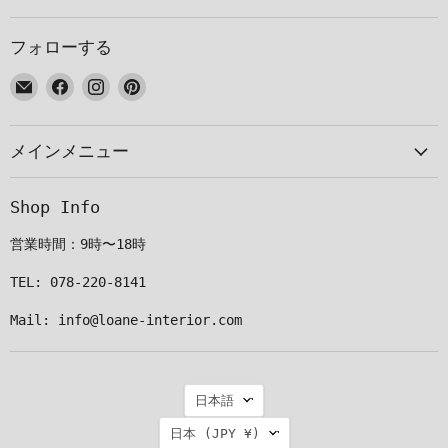
フォローする
E
Facebook
Instagram
Pinterest
メ
で
で
で
ー
見
見
見
メインメニュー
ル
つ
つ
つ
で
け
け
け
見
て
て
て
Shop Info
つ
く
く
く
け
だ
だ
だ
営業時間：9時〜18時
て
さ
さ
さ
く
い
い
い
TEL: 078-220-8141
だ
Mail: info@loane-interior.com
さ
い
言
日本語
語
国
日本
(JPY ¥)