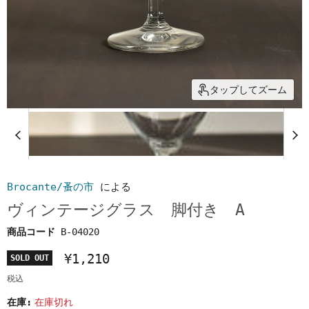
タップしてズーム
Brocante/蚤の市
による
ヴィンテージグラス 脚付き A
商品コード
B-04020
¥1,210
SOLD OUT
税込
在庫:
在庫切れ