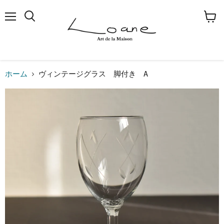
メ
検
カ
ニ
索
ー
ュ
す
ト
ー
る
を
見
る
ホーム
ヴィンテージグラス 脚付き A