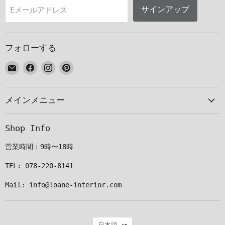
サインアップ
Eメールアドレス
フォローする
E
Facebook
Instagram
Pinterest
メ
で
で
で
ー
見
見
見
メインメニュー
ル
つ
つ
つ
で
け
け
け
見
て
て
て
Shop Info
つ
く
く
く
け
だ
だ
だ
営業時間：9時〜18時
て
さ
さ
さ
く
い
い
い
TEL: 078-220-8141
だ
Mail: info@loane-interior.com
さ
い
言