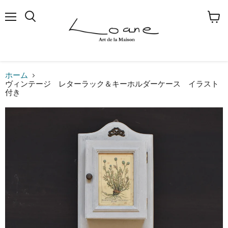
メ
検
カ
ニ
索
ー
ュ
す
ト
ー
る
を
見
る
ホーム
ヴィンテージ レターラック＆キーホルダーケース イラスト
付き