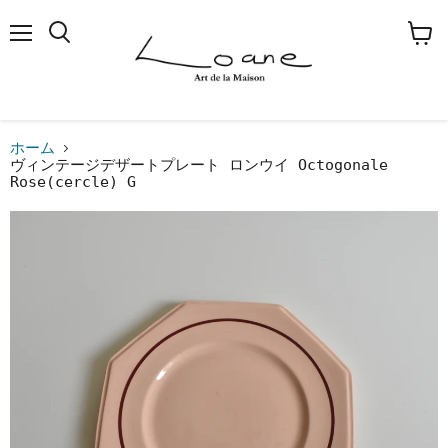
メ
検
カ
ニ
索
ー
ュ
す
ト
ー
る
を
見
る
ホーム
ヴィンテージデザートプレート ロンウイ Octogonale
Rose(cercle) G