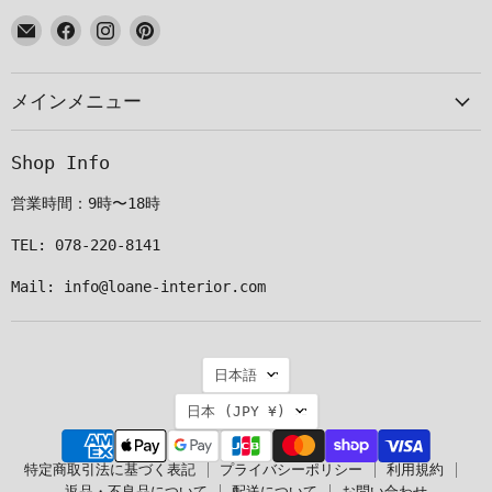
E
Facebook
Instagram
Pinterest
メ
で
で
で
ー
見
見
見
メインメニュー
ル
つ
つ
つ
で
け
け
け
見
て
て
て
Shop Info
つ
く
く
く
け
だ
だ
だ
営業時間：9時〜18時
て
さ
さ
さ
く
い
い
い
TEL: 078-220-8141
だ
Mail: info@loane-interior.com
さ
い
言
日本語
語
国
日本
(JPY ¥)
特定商取引法に基づく表記
プライバシーポリシー
利用規約
返品・不良品について
配送について
お問い合わせ