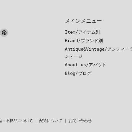
メインメニュー
ook
nstagram
Pinterest
Item/アイテム別
で
で
Brand/ブランド別
見
見
Antique&Vintage/アンティ
つ
つ
ンテージ
け
け
About us/アバウト
て
て
Blog/ブログ
く
く
だ
だ
さ
さ
い
い
品・不良品について
配送について
お問い合わせ