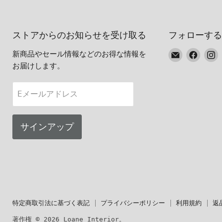
ストアからのお知らせを受け取る
フォローする
E
Faceb
I
新商品やセール情報などのお得な情報を
メ
で
お届けします。
ー
見
ル
つ
Eメールアドレス
で
け
見
て
つ
く
サインアップ
け
だ
て
さ
く
い
だ
さ
い
特定商取引法に基づく表記
プライバシーポリシー
利用規約
返
著作権 © 2026 Loane Interior。