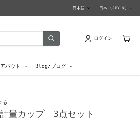
言
国
日本語
日本
(JPY ¥)
語
ログイン
カ
ー
ト
を
s/アバウト
Blog/ブログ
見
る
よる
計量カップ 3点セット