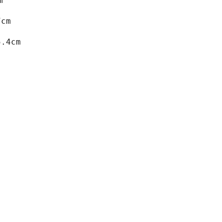
m
cm
クリックまたはスクロールしてズーム
.4cm