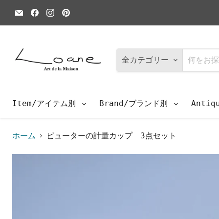
E
Facebook
Instagram
Pinterest
メ
で
で
で
ー
見
見
見
ル
つ
つ
つ
で
け
け
け
見
て
て
て
つ
く
く
く
全カテゴリー
け
だ
だ
だ
て
さ
さ
さ
く
い
い
い
だ
さ
Item/アイテム別
Brand/ブランド別
Anti
い
ホーム
ピューターの計量カップ 3点セット