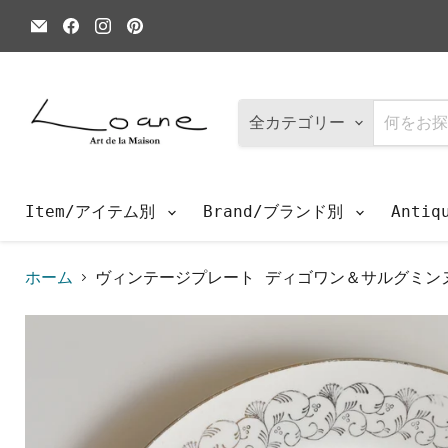
E
Facebook
Instagram
Pinterest
メ
で
で
で
ー
見
見
見
ル
つ
つ
つ
で
け
け
け
見
て
て
て
つ
く
く
く
全カテゴリー
け
だ
だ
だ
て
さ
さ
さ
く
い
い
い
だ
さ
Item/アイテム別
Brand/ブランド別
Anti
い
ホーム
ヴィンテージプレート ディゴワン＆サルグミンヌ 