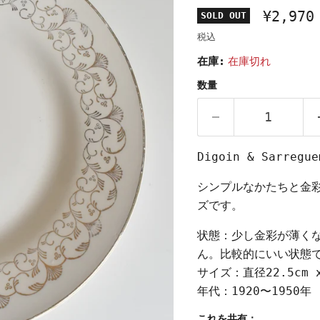
¥2,970
SOLD OUT
税込
在庫:
在庫切れ
数量
Digoin & Sarr
シンプルなかたちと金
ズです。
状態：少し金彩が薄く
ん。比較的にいい状態
サイズ：直径22.5cm x
年代：1920〜1950年
これを共有：