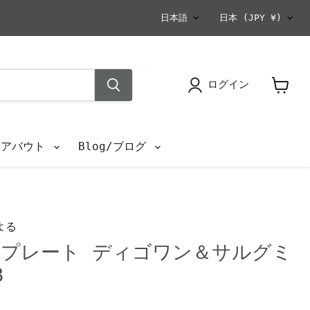
言
国
日本語
日本
(JPY ¥)
語
ログイン
カ
ー
ト
を
s/アバウト
Blog/ブログ
見
る
よる
プレート ディゴワン＆サルグミ
B