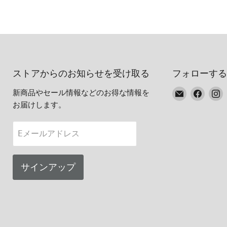
ストアからのお知らせを受け取る
フォローする
E
Faceb
I
新商品やセール情報などのお得な情報を
メ
で
お届けします。
ー
見
ル
つ
Eメールアドレス
で
け
見
て
つ
く
サインアップ
け
だ
て
さ
く
い
だ
さ