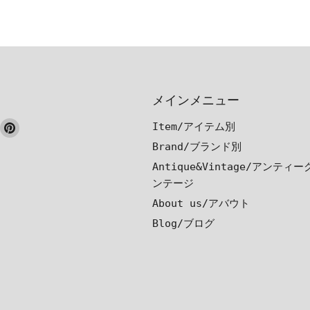
メインメニュー
ook
nstagram
Pinterest
Item/アイテム別
で
で
Brand/ブランド別
見
見
Antique&Vintage/アンティ
つ
つ
ンテージ
け
け
About us/アバウト
て
て
Blog/ブログ
く
く
だ
だ
さ
さ
い
い