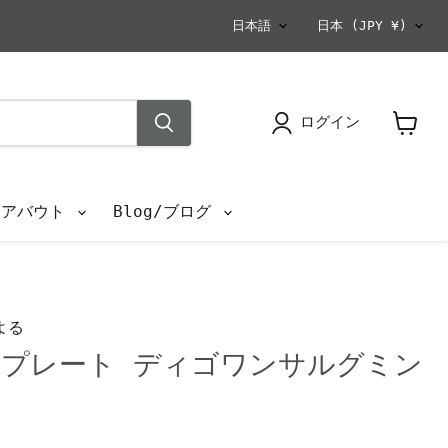
言
国
日本語
日本
(JPY ¥)
語
ログイン
カ
ー
ト
を
s/アバウト
Blog/ブログ
見
る
よる
プレート ディゴワンサルグミン