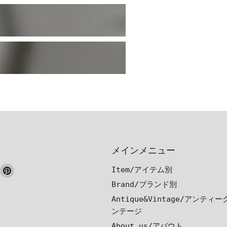
メインメニュー
ook
nstagram
Pinterest
Item/アイテム別
で
で
Brand/ブランド別
見
見
Antique&Vintage/アンティ
つ
つ
ンテージ
け
け
About us/アバウト