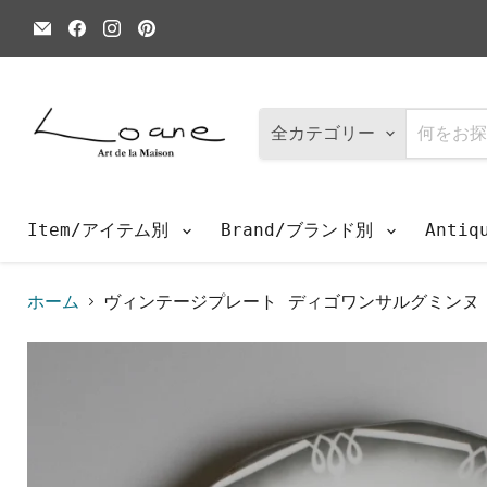
E
Facebook
Instagram
Pinterest
メ
で
で
で
ー
見
見
見
ル
つ
つ
つ
で
け
け
け
見
て
て
て
つ
く
く
く
全カテゴリー
け
だ
だ
だ
て
さ
さ
さ
く
い
い
い
だ
さ
Item/アイテム別
Brand/ブランド別
Anti
い
ホーム
ヴィンテージプレート ディゴワンサルグミンヌ O