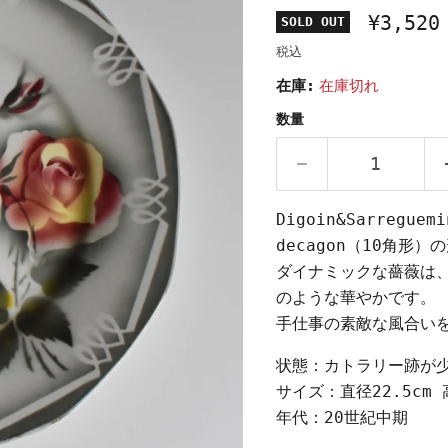
¥3,520
SOLD OUT
税込
在庫:
在庫切れ
数量
Digoin&Sarreg
decagon（10角
ダイナミックな薔薇は
のような華やかです。
手仕事の素敵な風合い
状態：カトラリー跡が
サイズ：直径22.5cm 
年代：20世紀中期