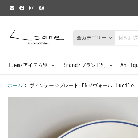
E
Facebook
Instagram
Pinterest
メ
で
で
で
ー
見
見
見
ル
つ
つ
つ
で
け
け
け
見
て
て
て
つ
く
く
く
全カテゴリー
け
だ
だ
だ
て
さ
さ
さ
く
い
い
い
だ
さ
Item/アイテム別
Brand/ブランド別
Anti
い
ホーム
ヴィンテージプレート FNジヴォール Lucile