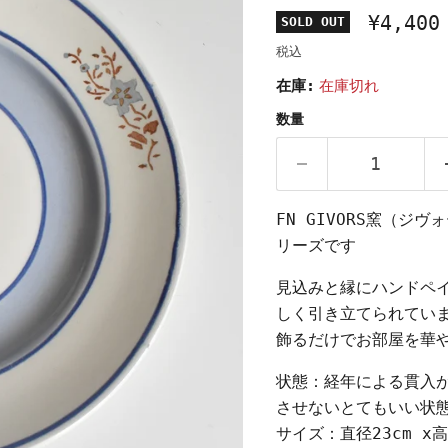
¥4,400
SOLD OUT
税込
在庫:
在庫切れ
数量
FN GIVORS窯（ジ
リーズです
見込みと縁にハンドペ
しく引き立てられてい
飾るだけでお部屋を華
状態：経年による貫入
させないとてもいい状
サイズ：直径23cm x高