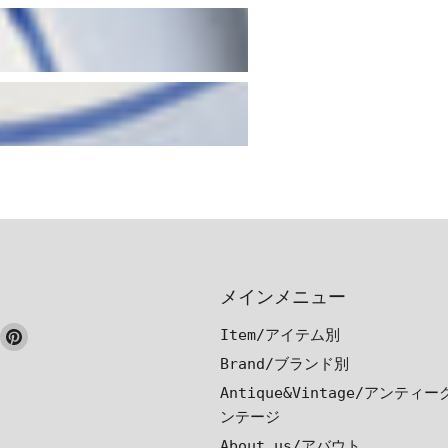
メインメニュー
ook
nstagram
Pinterest
Item/アイテム別
で
で
Brand/ブランド別
見
見
Antique&Vintage/アンティ
つ
つ
ンテージ
け
け
About us/アバウト