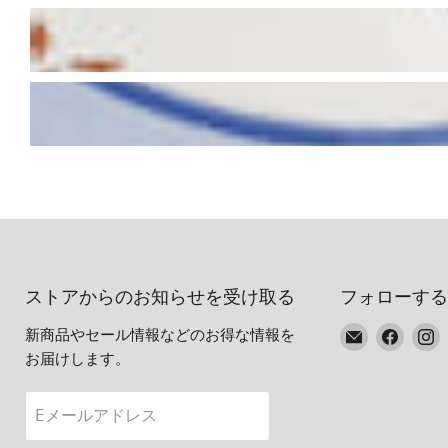
ストアからのお知らせを受け取る
フォローする
E
Faceb
I
新商品やセール情報などのお得な情報を
メ
で
お届けします。
ー
見
ル
つ
Eメールアドレス
で
け