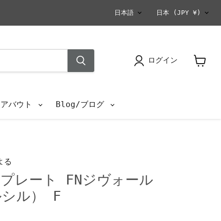
言
国
日本語
日本
(JPY ¥)
語
ログイン
カ
ー
ト
を
s/アバウト
Blog/ブログ
見
る
よる
プレート FNジヴォール
ルシル） F