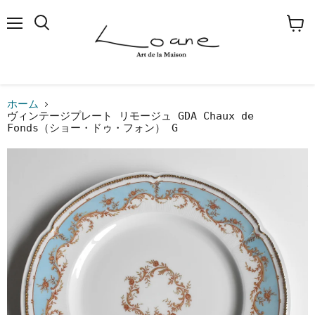
メ
検
カ
ニ
索
ー
ュ
す
ト
ー
る
を
見
る
ホーム
ヴィンテージプレート リモージュ GDA Chaux de
Fonds（ショー・ドゥ・フォン） G