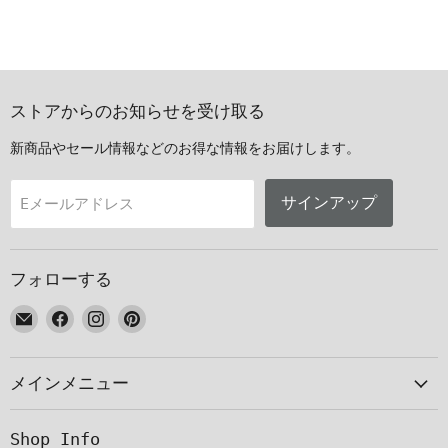
ストアからのお知らせを受け取る
新商品やセール情報などのお得な情報をお届けします。
サインアップ
Eメールアドレス
フォローする
E
Facebook
Instagram
Pinterest
メ
で
で
で
ー
見
見
見
メインメニュー
ル
つ
つ
つ
で
け
け
け
見
て
て
て
Shop Info
つ
く
く
く