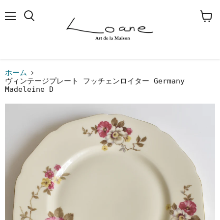
メ
検
カ
ニ
索
ー
ュ
す
ト
ー
る
を
見
る
ホーム
ヴィンテージプレート フッチェンロイター Germany
Madeleine D