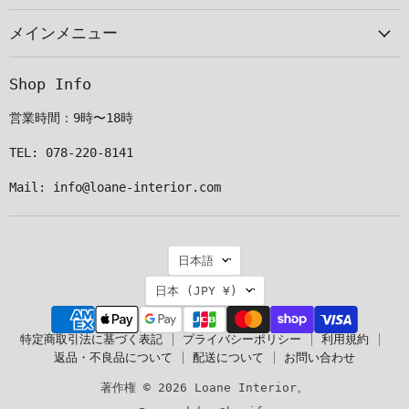
ー
見
見
見
メインメニュー
ル
つ
つ
つ
で
け
け
け
見
て
て
て
Shop Info
つ
く
く
く
け
だ
だ
だ
営業時間：9時〜18時
て
さ
さ
さ
く
い
い
い
TEL: 078-220-8141
だ
Mail: info@loane-interior.com
さ
い
言
日本語
語
国
日本
(JPY ¥)
特定商取引法に基づく表記
プライバシーポリシー
利用規約
返品・不良品について
配送について
お問い合わせ
著作権 © 2026 Loane Interior。