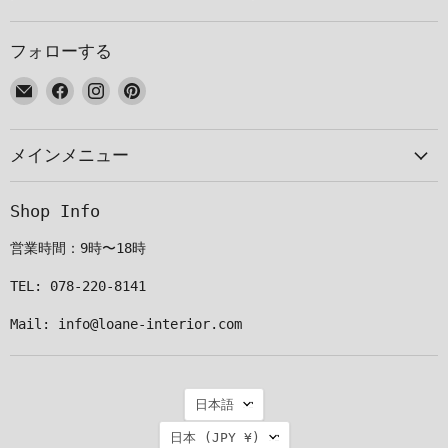
フォローする
E
Facebook
Instagram
Pinterest
メ
で
で
で
ー
見
見
見
メインメニュー
ル
つ
つ
つ
で
け
け
け
見
て
て
て
Shop Info
つ
く
く
く
け
だ
だ
だ
営業時間：9時〜18時
て
さ
さ
さ
く
い
い
い
TEL: 078-220-8141
だ
Mail: info@loane-interior.com
さ
い
言
日本語
語
国
日本
(JPY ¥)