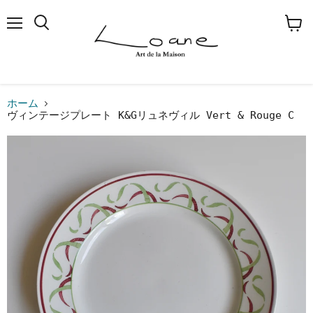
メ
検
カ
ニ
索
ー
ュ
す
ト
ー
る
を
見
る
ホーム
ヴィンテージプレート K&Gリュネヴィル Vert & Rouge C