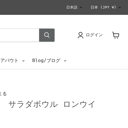
言
国
日本語
日本
(JPY ¥)
語
ログイン
カ
ー
ト
を
s/アバウト
Blog/ブログ
見
る
よる
 サラダボウル ロンウイ