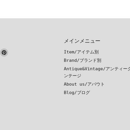
メインメニュー
ook
nstagram
Pinterest
Item/アイテム別
で
で
Brand/ブランド別
見
見
Antique&Vintage/アンティ
つ
つ
ンテージ
け
け
About us/アバウト
て
て
Blog/ブログ
く
く
だ
だ
さ
さ
い
い