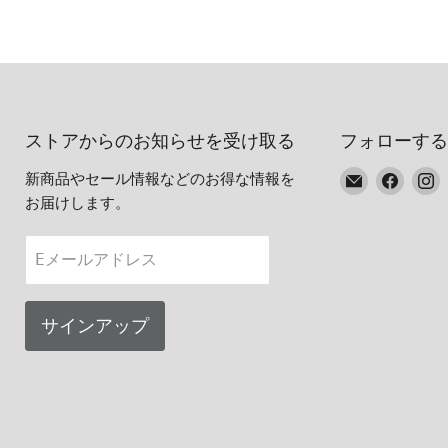
ストアからのお知らせを受け取る
フォローする
E
Faceb
I
新商品やセール情報などのお得な情報を
メ
で
お届けします。
ー
見
ル
つ
Eメールアドレス
で
け
見
て
つ
く
サインアップ
け
だ
て
さ
く
い
だ
さ