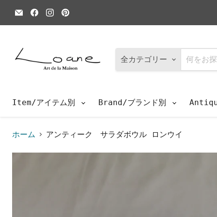
E
Facebook
Instagram
Pinterest
メ
で
で
で
ー
見
見
見
ル
つ
つ
つ
で
け
け
け
見
て
て
て
つ
く
く
く
全カテゴリー
け
だ
だ
だ
て
さ
さ
さ
く
い
い
い
だ
さ
Item/アイテム別
Brand/ブランド別
Anti
い
ホーム
アンティーク サラダボウル ロンウイ