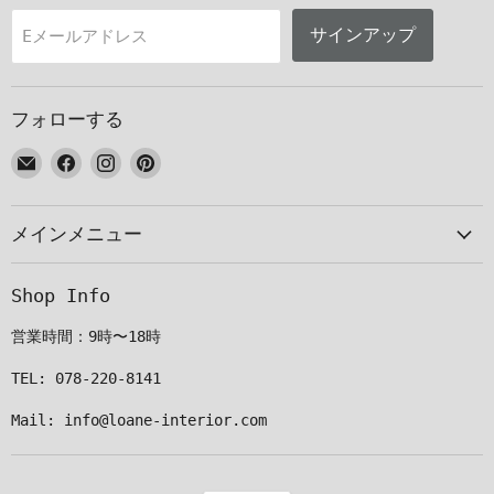
サインアップ
Eメールアドレス
フォローする
E
Facebook
Instagram
Pinterest
メ
で
で
で
ー
見
見
見
メインメニュー
ル
つ
つ
つ
で
け
け
け
見
て
て
て
Shop Info
つ
く
く
く
け
だ
だ
だ
営業時間：9時〜18時
て
さ
さ
さ
く
い
い
い
TEL: 078-220-8141
だ
Mail: info@loane-interior.com
さ
い