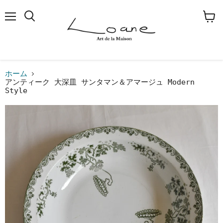
メ
検
カ
ニ
索
ー
ュ
す
ト
ー
る
を
見
る
ホーム
アンティーク 大深皿 サンタマン＆アマージュ Modern
Style