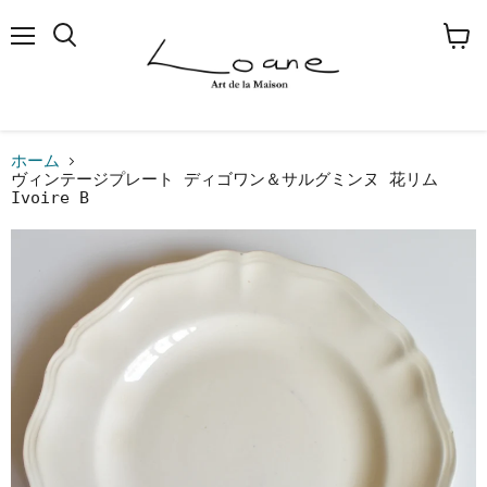
メ
検
カ
ニ
索
ー
ュ
す
ト
ー
る
を
見
る
ホーム
ヴィンテージプレート ディゴワン＆サルグミンヌ 花リム
Ivoire B