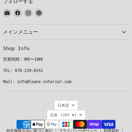
フォローする
E
Facebook
Instagram
Pinterest
メ
で
で
で
ー
見
見
見
メインメニュー
ル
つ
つ
つ
で
け
け
け
見
て
て
て
Shop Info
つ
く
く
く
け
だ
だ
だ
営業時間：9時〜18時
て
さ
さ
さ
く
い
い
い
TEL: 078-220-8141
だ
Mail: info@loane-interior.com
さ
い
言
日本語
語
国
日本
(JPY ¥)
特定商取引法に基づく表記
プライバシーポリシー
利用規約