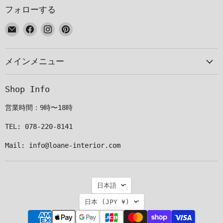
フォローする
E
Facebook
Instagram
Pinterest
メ
で
で
で
ー
見
見
見
メインメニュー
ル
つ
つ
つ
で
け
け
け
見
て
て
て
Shop Info
つ
く
く
く
け
だ
だ
だ
営業時間：9時〜18時
て
さ
さ
さ
く
い
い
い
TEL: 078-220-8141
だ
Mail: info@loane-interior.com
さ
い
言
日本語
語
国
日本
(JPY ¥)