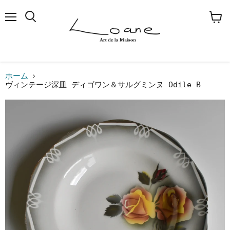
メ
検
カ
ニ
索
ー
ュ
す
ト
ー
る
を
見
る
ホーム
ヴィンテージ深皿 ディゴワン＆サルグミンヌ Odile B