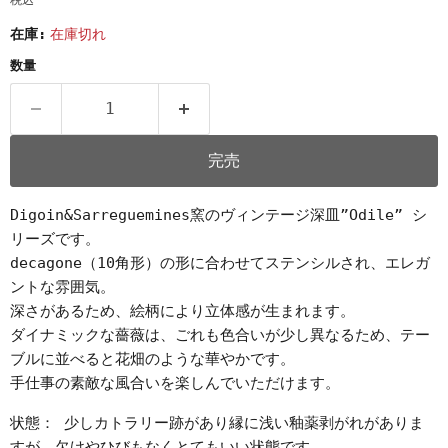
税込
在庫:
在庫切れ
数量
完売
Digoin&Sarreguemines窯のヴィンテージ深皿”Odile” シ
リーズです。
decagone（10角形）の形に合わせてステンシルされ、エレガ
ントな雰囲気。
深さがあるため、絵柄により立体感が生まれます。
ダイナミックな薔薇は、ごれも色合いが少し異なるため、テー
ブルに並べると花畑のような華やかです。
手仕事の素敵な風合いを楽しんでいただけます。
状態： 少しカトラリー跡があり縁に浅い釉薬剥がれがありま
すが、欠けやひびもなくとてもいい状態です。