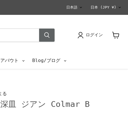
言
国
日本語
日本
(JPY ¥)
語
ログイン
カ
ー
ト
を
s/アバウト
Blog/ブログ
見
る
よる
皿 ジアン Colmar B