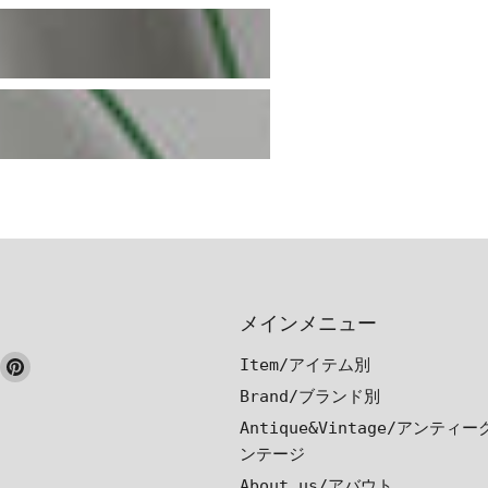
メインメニュー
ook
nstagram
Pinterest
Item/アイテム別
で
で
Brand/ブランド別
見
見
Antique&Vintage/アンティ
つ
つ
ンテージ
け
け
About us/アバウト