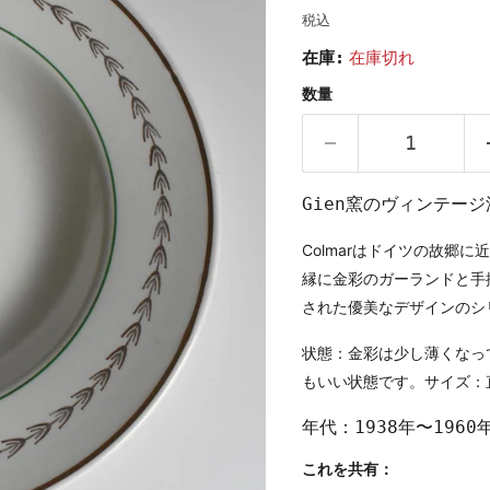
税込
在庫:
在庫切れ
数量
Gien窯のヴィンテージ
Colmarはドイツの故郷
縁に金彩のガーランドと手
された優美なデザインのシ
状態：金彩は少し薄くなっ
もいい状態です。
サイズ：直
年代：1938年〜1960
これを共有：