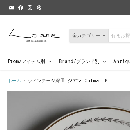
E
Facebook
Instagram
Pinterest
メ
で
で
で
ー
見
見
見
ル
つ
つ
つ
で
け
け
け
見
て
て
て
つ
く
く
く
全カテゴリー
け
だ
だ
だ
て
さ
さ
さ
く
い
い
い
だ
さ
Item/アイテム別
Brand/ブランド別
Anti
い
ホーム
ヴィンテージ深皿 ジアン Colmar B