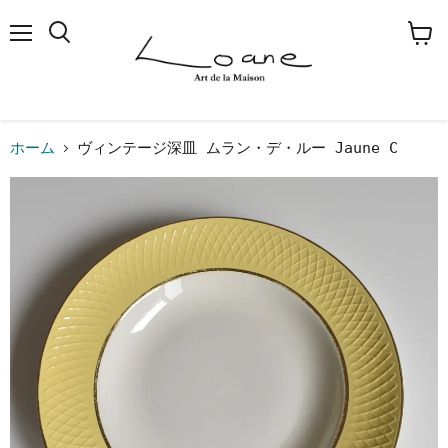
メ
検
カ
ニ
索
ー
ュ
す
ト
ー
る
を
見
る
ホーム
ヴィンテージ深皿 ムラン・デ・ルー Jaune C