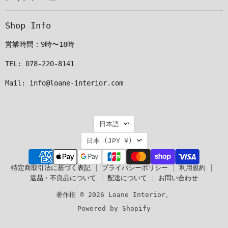
で
け
け
け
見
て
て
て
Shop Info
つ
く
く
く
け
だ
だ
だ
営業時間：9時〜18時
て
さ
さ
さ
く
い
い
い
TEL: 078-220-8141
だ
Mail: info@loane-interior.com
さ
い
言
日本語
語
国
日本
(JPY ¥)
特定商取引法に基づく表記
プライバシーポリシー
利用規約
返品・不良品について
配送について
お問い合わせ
著作権 © 2026 Loane Interior。
Powered by Shopify