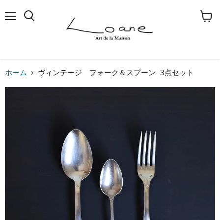
メ
検
カ
ニ
索
ー
ュ
す
ト
ー
る
を
見
る
ホーム
ヴィンテージ フォーク＆スプーン 3点セット