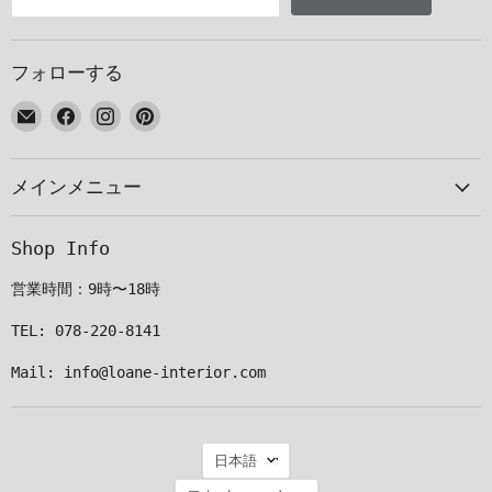
フォローする
E
Facebook
Instagram
Pinterest
メ
で
で
で
ー
見
見
見
メインメニュー
ル
つ
つ
つ
で
け
け
け
見
て
て
て
Shop Info
つ
く
く
く
け
だ
だ
だ
営業時間：9時〜18時
て
さ
さ
さ
く
い
い
い
TEL: 078-220-8141
だ
Mail: info@loane-interior.com
さ
い
言
日本語
語