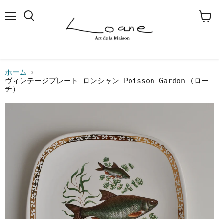
メ
検
カ
ニ
索
ー
ュ
す
ト
ー
る
を
見
る
ホーム
ヴィンテージプレート ロンシャン Poisson Gardon (ロー
チ）