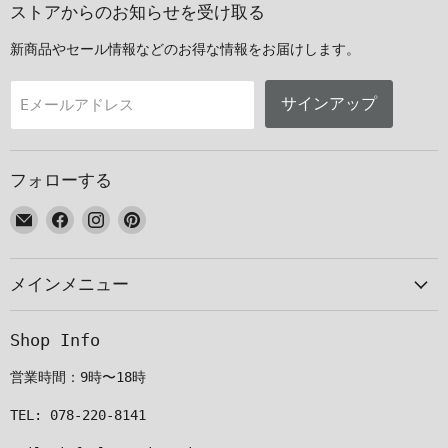
ストアからのお知らせを受け取る
新商品やセール情報などのお得な情報をお届けします。
サインアップ
Eメールアドレス
フォローする
E
Facebook
Instagram
Pinterest
メ
で
で
で
ー
見
見
見
メインメニュー
ル
つ
つ
つ
で
け
け
け
見
て
て
て
Shop Info
つ
く
く
く
け
だ
だ
だ
営業時間：9時〜18時
て
さ
さ
さ
く
い
い
い
TEL: 078-220-8141
だ