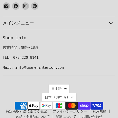
E
Facebook
Instagram
Pinterest
メ
で
で
で
ー
見
見
見
メインメニュー
ル
つ
つ
つ
で
け
け
け
見
て
て
て
Shop Info
つ
く
く
く
け
だ
だ
だ
営業時間：9時〜18時
て
さ
さ
さ
く
い
い
い
TEL: 078-220-8141
だ
Mail: info@loane-interior.com
さ
い
言
日本語
語
国
日本
(JPY ¥)
特定商取引法に基づく表記
プライバシーポリシー
利用規約
返品・不良品について
配送について
お問い合わせ