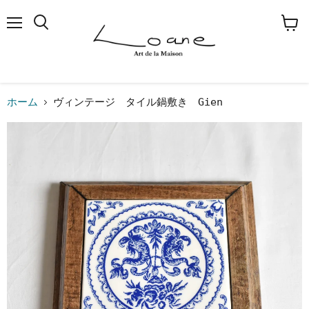
メ
検
カ
ニ
索
ー
ュ
す
ト
ー
る
を
見
る
ホーム
ヴィンテージ タイル鍋敷き Gien