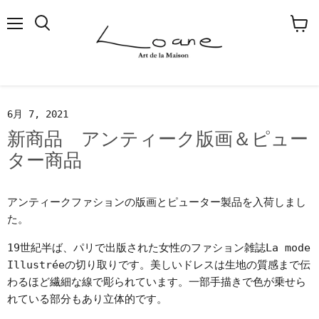
メ
検
カ
ニ
索
ー
ュ
す
ト
ー
る
を
見
る
6月 7, 2021
新商品 アンティーク版画＆ピュー
ター商品
アンティークファションの版画とピューター製品を入荷しまし
た。
19世紀半ば、パリで出版された女性のファション雑誌La mode
Illustréeの切り取りです。美しいドレスは生地の質感まで伝
わるほど繊細な線で彫られています。一部手描きで色が乗せら
れている部分もあり立体的です。