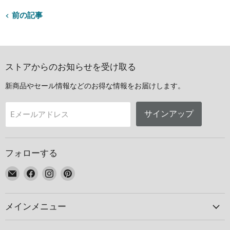
前の記事
ストアからのお知らせを受け取る
新商品やセール情報などのお得な情報をお届けします。
サインアップ
Eメールアドレス
フォローする
E
Facebook
Instagram
Pinterest
メ
で
で
で
ー
見
見
見
メインメニュー
ル
つ
つ
つ
で
け
け
け
見
て
て
て