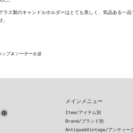
グラス製のキャンドルホルダーはとても美しく、気品ある一品
せ。
カップ＆ソーサーを追
メインメニュー
ook
nstagram
Pinterest
Item/アイテム別
で
で
Brand/ブランド別
見
見
Antique&Vintage/アンティ