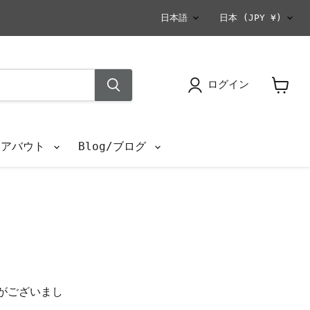
言
国
日本語
日本
(JPY ¥)
語
ログイン
カ
ー
ト
を
s/アバウト
Blog/ブログ
見
る
がございまし