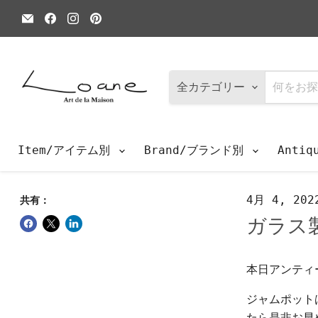
E
Facebook
Instagram
Pinterest
メ
で
で
で
ー
見
見
見
ル
つ
つ
つ
で
け
け
け
見
て
て
て
つ
く
く
く
全カテゴリー
け
だ
だ
だ
て
さ
さ
さ
く
い
い
い
だ
さ
Item/アイテム別
Brand/ブランド別
Anti
い
4月 4, 202
共有：
ガラス
本日アンティ
ジャムポット
たら是非お早