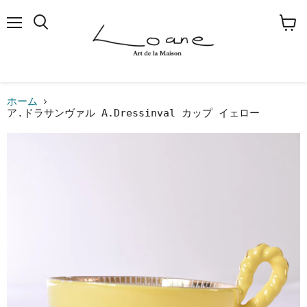
メ
検
カ
ニ
索
ー
ュ
す
ト
ー
る
を
見
る
ホーム
ア.ドラサンヴァル A.Dressinval カップ イェロー