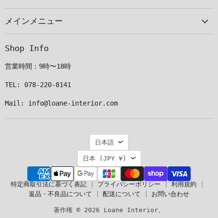
ー
見
見
見
メインメニュー
ル
つ
つ
つ
で
け
け
け
見
て
て
て
Shop Info
つ
く
く
く
け
だ
だ
だ
営業時間：9時〜18時
て
さ
さ
さ
く
い
い
い
TEL: 078-220-8141
だ
Mail: info@loane-interior.com
さ
い
言
日本語
語
国
日本
(JPY ¥)
特定商取引法に基づく表記
プライバシーポリシー
利用規約
返品・不良品について
配送について
お問い合わせ
著作権 © 2026 Loane Interior。