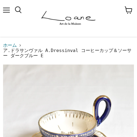
メ
検
カ
ニ
索
ー
ュ
す
ト
ー
る
を
見
る
ホーム
ア.ドラサンヴァル A.Dressinval コーヒーカップ＆ソーサ
ー ダークブルー E