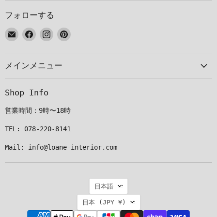
フォローする
E
Facebook
Instagram
Pinterest
メ
で
で
で
ー
見
見
見
メインメニュー
ル
つ
つ
つ
で
け
け
け
見
て
て
て
Shop Info
つ
く
く
く
け
だ
だ
だ
営業時間：9時〜18時
て
さ
さ
さ
く
い
い
い
TEL: 078-220-8141
だ
Mail: info@loane-interior.com
さ
い
言
日本語
語
国
日本
(JPY ¥)