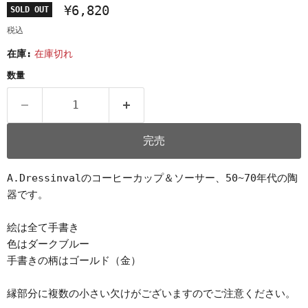
¥6,820
SOLD OUT
税込
在庫:
在庫切れ
数量
完売
A.Dressinvalのコーヒーカップ＆ソーサー、50~70年代の陶
器です。
絵は全て手書き
色はダークブルー
手書きの柄はゴールド（金）
縁部分に複数の小さい欠けがございますのでご注意ください。