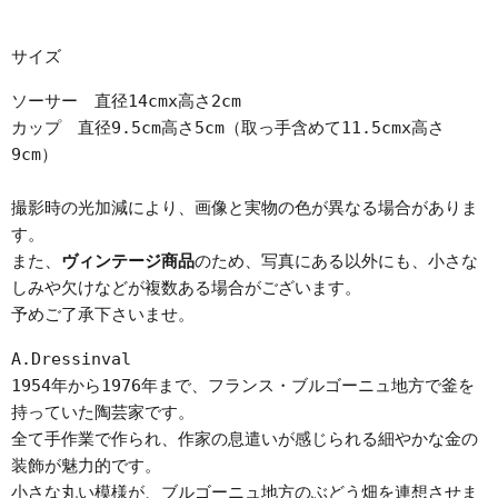
サイズ
ソーサー 直径14cmx高さ2cm
カップ 直径9.5cm高さ5cm（取っ手含めて11.5cmx高さ
9cm）
撮影時の光加減により、画像と実物の色が異なる場合がありま
す。
また、
ヴィンテージ商品
のため、写真にある以外にも、小さな
しみや欠けなどが複数ある場合がございます。
予めご了承下さいませ。
A.Dressinval
1954年から1976年まで、フランス・ブルゴーニュ地方で釜を
持っていた陶芸家です。
全て手作業で作られ、作家の息遣いが感じられる細やかな金の
装飾が魅力的です。
小さな丸い模様が、ブルゴーニュ地方のぶどう畑を連想させま