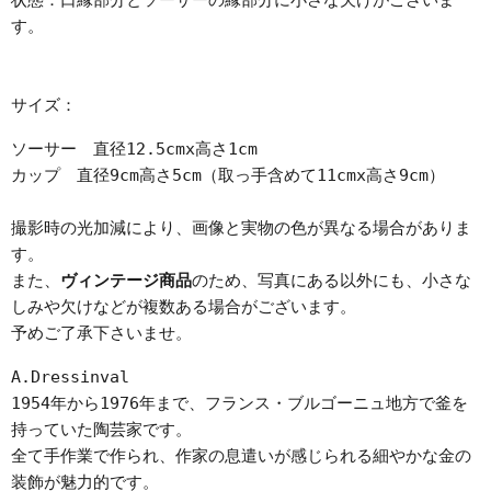
状態：口縁部分とソーサーの縁部分に小さな欠けがございま
す。
サイズ：
ソーサー 直径12.5cmx高さ1cm
カップ 直径9cm高さ5cm（取っ手含めて11cmx高さ9cm）
撮影時の光加減により、画像と実物の色が異なる場合がありま
す。
また、
ヴィンテージ商品
のため、写真にある以外にも、小さな
しみや欠けなどが複数ある場合がございます。
予めご了承下さいませ。
A.Dressinval
1954年から1976年まで、フランス・ブルゴーニュ地方で釜を
持っていた陶芸家です。
全て手作業で作られ、作家の息遣いが感じられる細やかな金の
装飾が魅力的です。