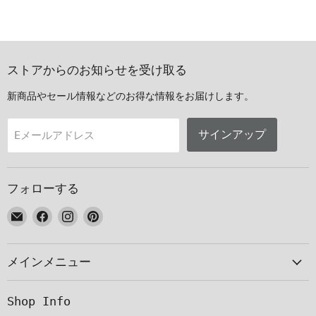
ストアからのお知らせを受け取る
新商品やセール情報などのお得な情報をお届けします。
サインアップ
Eメールアドレス
フォローする
E
Facebook
Instagram
Pinterest
メ
で
で
で
ー
見
見
見
メインメニュー
ル
つ
つ
つ
で
け
け
け
見
て
て
て
Shop Info
つ
く
く
く