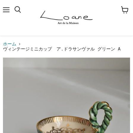
メ
検
カ
ニ
索
ー
ュ
す
ト
ー
る
を
見
る
ホーム
ヴィンテージミニカップ ア.ドラサンヴァル グリーン A