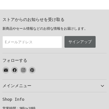
ストアからのお知らせを受け取る
新商品やセール情報などのお得な情報をお届けします。
サインアップ
Eメールアドレス
フォローする
E
Facebook
Instagram
Pinterest
メ
で
で
で
ー
見
見
見
メインメニュー
ル
つ
つ
つ
で
け
け
け
見
て
て
て
Shop Info
つ
く
く
く
け
だ
だ
だ
営業時間：9時〜18時