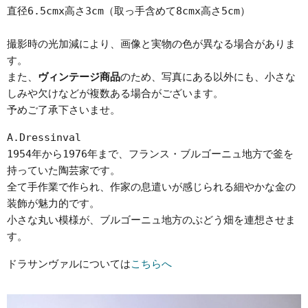
直径6.5cmx高さ3cm（取っ手含めて8cmx高さ5cm）
撮影時の光加減により、画像と実物の色が異なる場合がありま
す。
また、
ヴィンテージ商品
のため、写真にある以外にも、小さな
しみや欠けなどが複数ある場合がございます。
予めご了承下さいませ。
A.Dressinval
1954年から1976年まで、フランス・ブルゴーニュ地方で釜を
持っていた陶芸家です。
全て手作業で作られ、作家の息遣いが感じられる細やかな金の
装飾が魅力的です。
小さな丸い模様が、ブルゴーニュ地方のぶどう畑を連想させま
す。
ドラサンヴァルについては
こちらへ