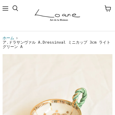
メ
検
カ
ニ
索
ー
ュ
す
ト
ー
る
を
見
る
ホーム
ア.ドラサンヴァル A.Dressinval ミニカップ 3cm ライト
グリーン A