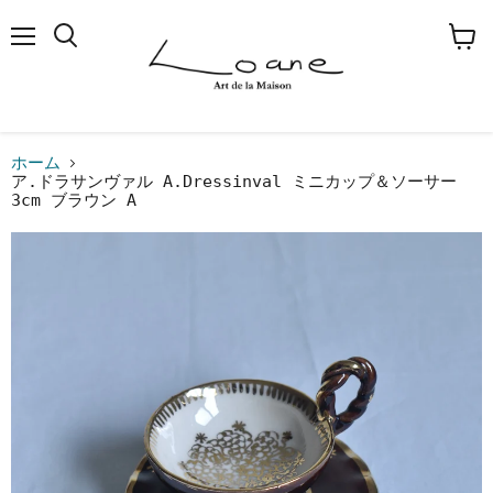
メ
検
カ
ニ
索
ー
ュ
す
ト
ー
る
を
見
る
ホーム
ア.ドラサンヴァル A.Dressinval ミニカップ＆ソーサー
3cm ブラウン A