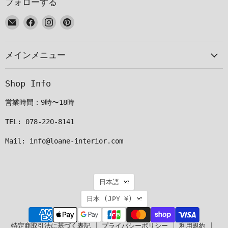
フォローする
E
Facebook
Instagram
Pinterest
メ
で
で
で
ー
見
見
見
メインメニュー
ル
つ
つ
つ
で
け
け
け
見
て
て
て
Shop Info
つ
く
く
く
け
だ
だ
だ
営業時間：9時〜18時
て
さ
さ
さ
く
い
い
い
TEL: 078-220-8141
だ
Mail: info@loane-interior.com
さ
い
言
日本語
語
国
日本
(JPY ¥)
特定商取引法に基づく表記
プライバシーポリシー
利用規約